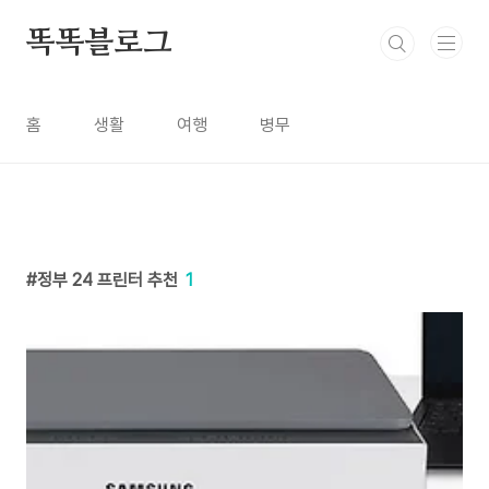
본문 바로가기
똑똑블로그
홈
생활
여행
병무
정부 24 프린터 추천
1